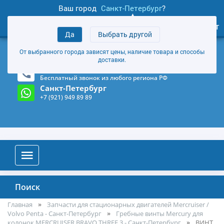
Ваш город
Санкт-Петербург
?
1
0
Личный кабинет
Да
Выбрать другой
товаров
+7 (921) 949 89 89
От выбранного города зависят цены, наличие товара и способы
Магазин и склад в Санкт-Петербурге
(Карта)
доставки.
8-800-555-85-81
Бесплатный звонок из любого региона РФ
Санкт-Петербург
+7 (921) 949 89 89
Поиск
Главная
Запчасти для стационарных двигателей Mercruiser /
Volvo Penta - Санкт-Петербург
Гребные винты Mercury для
колонок MERCRUISER BRAVO THREE 3 - Санкт-Петербург
ВИНТ