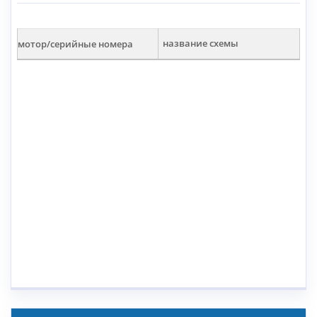
мотор/серийные номера
название схемы