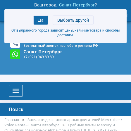
Ваш город
Санкт-Петербург
?
1
0
Личный кабинет
Да
Выбрать другой
товаров
+7 (921) 949 89 89
От выбранного города зависят цены, наличие товара и способы
Магазин и склад в Санкт-Петербурге
(Карта)
доставки.
8-800-555-85-81
Бесплатный звонок из любого региона РФ
Санкт-Петербург
+7 (921) 949 89 89
Поиск
Главная
Запчасти для стационарных двигателей Mercruiser /
Volvo Penta - Санкт-Петербург
Гребные винты Mercury и
Quicksilver для колонок Alpha One и Bravo I, II, III, X, XR - Санкт-