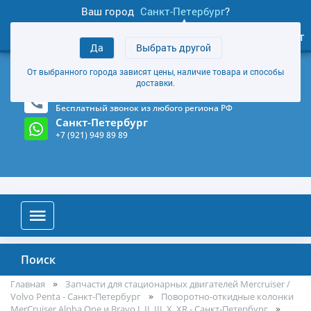
Ваш город
Санкт-Петербург
?
1
0
Личный кабинет
Да
Выбрать другой
товаров
+7 (921) 949 89 89
От выбранного города зависят цены, наличие товара и способы
Магазин и склад в Санкт-Петербурге
(Карта)
доставки.
8-800-555-85-81
Бесплатный звонок из любого региона РФ
Санкт-Петербург
+7 (921) 949 89 89
Поиск
Главная
Запчасти для стационарных двигателей Mercruiser /
Volvo Penta - Санкт-Петербург
Поворотно-откидные колонки
MerCruiser Alpha One и Bravo I, II, III, X, XR - Санкт-Петербург