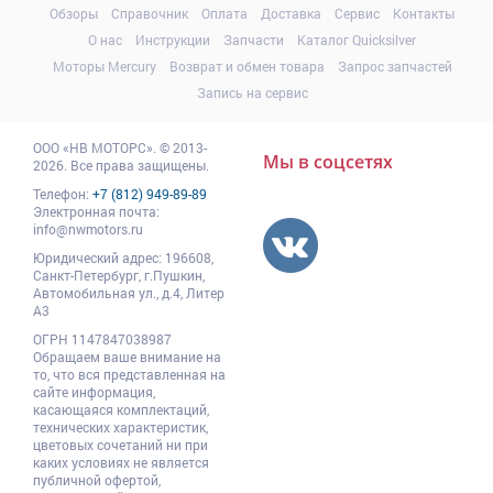
Обзоры
Справочник
Оплата
Доставка
Сервис
Контакты
О нас
Инструкции
Запчасти
Каталог Quicksilver
Моторы Mercury
Возврат и обмен товара
Запрос запчастей
Запись на сервис
ООО
«НВ МОТОРС»
.
© 2013-
Мы в соцсетях
2026. Все права защищены.
Телефон:
+7 (812) 949-89-89
Электронная почта:
info@nwmotors.ru
Юридический адрес:
196608
,
Санкт-Петербург,
г.Пушкин
,
Автомобильная ул., д.4, Литер
А3
ОГРН 1147847038987
Обращаем ваше внимание на
то, что вся представленная на
сайте информация,
касающаяся комплектаций,
технических характеристик,
цветовых сочетаний ни при
каких условиях не является
публичной офертой,