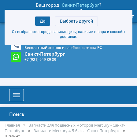
Ваш город
Санкт-Петербург
?
1
0
Личный кабинет
Да
Выбрать другой
товаров
+7 (921) 949 89 89
От выбранного города зависят цены, наличие товара и способы
Магазин и склад в Санкт-Петербурге
(Карта)
доставки.
8-800-555-85-81
Бесплатный звонок из любого региона РФ
Санкт-Петербург
+7 (921) 949 89 89
Поиск
Главная
Запчасти для подвесных моторов Mercury - Санкт-
Петербург
Запчасти Mercury 4-5-6 л.с. - Санкт-Петербург
Шплинт