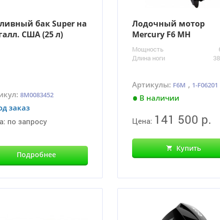
ливный бак Super на
Лодочный мотор
 галл. США (25 л)
Mercury F6 MH
Мощность
Длина ноги
3
Артикулы:
,
F6M
1-F06201
икул:
8M0083452
В наличии
од заказ
141 500 р.
Цена:
а:
по запросу
Купить
Подробнее