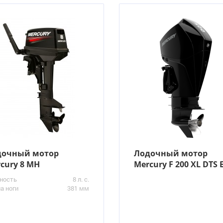
дочный мотор
Лодочный мотор
cury 8 MH
Mercury F 200 XL DTS E
ность
8 л. с.
а ноги
381 мм