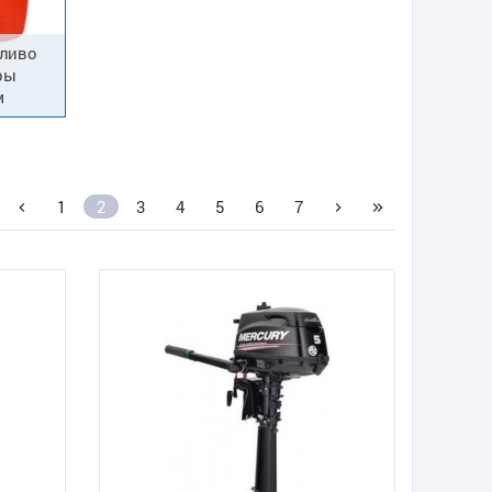
пливо
ры
м
1
2
3
4
5
6
7