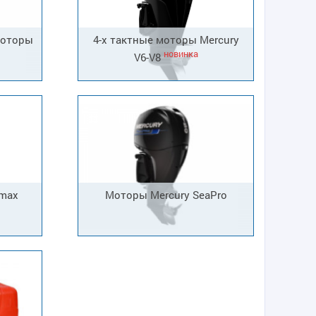
моторы
4-х тактные моторы Mercury
новинка
V6-V8
imax
Моторы Mercury SeaPro