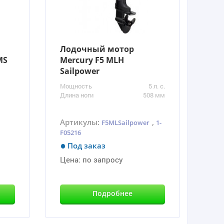
Лодочный мотор
MS
Mercury F5 MLH
Sailpower
Мощность
5 л. с.
Длина ноги
508 мм
Артикулы:
,
F5MLSailpower
1-
F05216
Под заказ
Цена:
по запросу
Подробнее