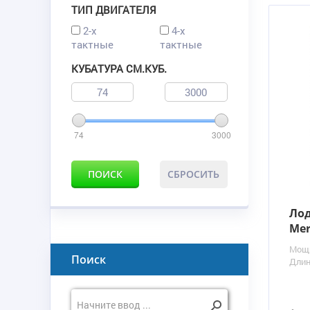
ТИП ДВИГАТЕЛЯ
2-х
4-х
тактные
тактные
КУБАТУРА СМ.КУБ.
74
3000
ПОИСК
СБРОСИТЬ
Ло
Mer
Мощ
Поиск
Длин