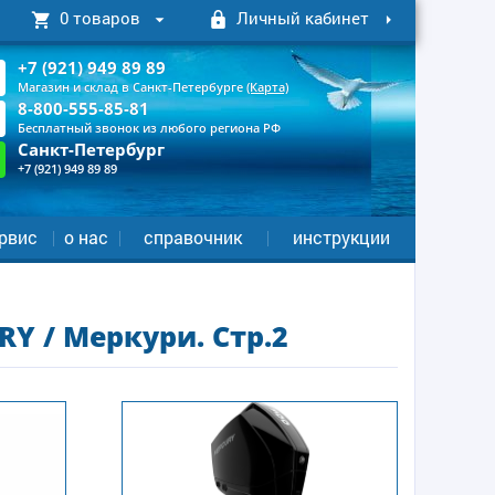
0 товаров
Личный кабинет
+7 (921) 949 89 89
Магазин и склад в Санкт-Петербурге
(Карта)
8-800-555-85-81
Бесплатный звонок из любого региона РФ
Санкт-Петербург
+7 (921) 949 89 89
рвис
о нас
справочник
инструкции
 / Меркури. Стр.2