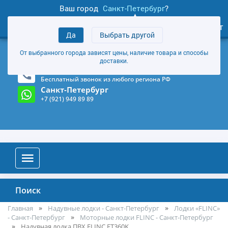
Ваш город
Санкт-Петербург
?
1
0
Личный кабинет
Да
Выбрать другой
товаров
+7 (921) 949 89 89
От выбранного города зависят цены, наличие товара и способы
Магазин и склад в Санкт-Петербурге
(Карта)
доставки.
8-800-555-85-81
Бесплатный звонок из любого региона РФ
Санкт-Петербург
+7 (921) 949 89 89
Поиск
Главная
Надувные лодки - Санкт-Петербург
Лодки «FLINC»
- Санкт-Петербург
Моторные лодки FLINC - Санкт-Петербург
Надувная лодка ПВХ FLINC FT360K