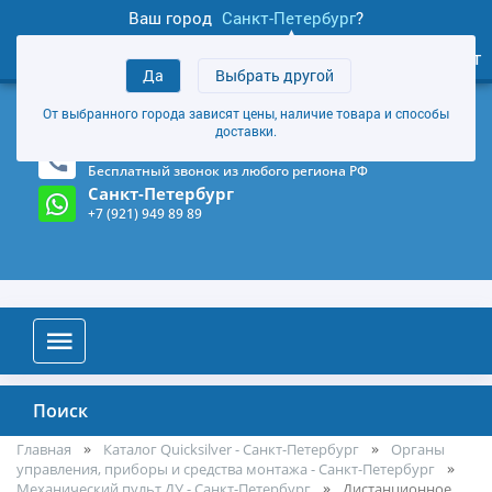
Ваш город
Санкт-Петербург
?
1
0
Личный кабинет
Да
Выбрать другой
товаров
+7 (921) 949 89 89
От выбранного города зависят цены, наличие товара и способы
Магазин и склад в Санкт-Петербурге
(Карта)
доставки.
8-800-555-85-81
Бесплатный звонок из любого региона РФ
Санкт-Петербург
+7 (921) 949 89 89
Поиск
Главная
Каталог Quicksilver - Санкт-Петербург
Органы
управления, приборы и средства монтажа - Санкт-Петербург
Механический пульт ДУ - Санкт-Петербург
Дистанционное