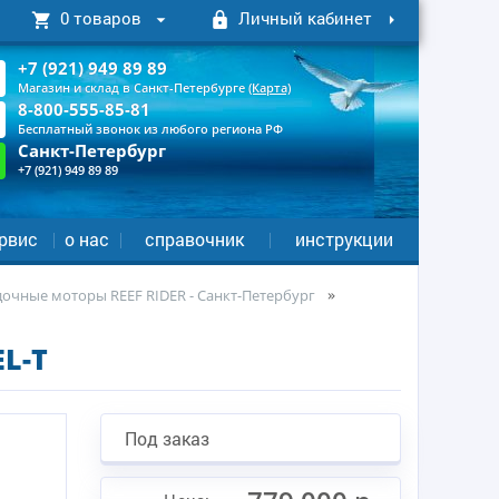
0 товаров
Личный кабинет
+7 (921) 949 89 89
Магазин и склад в Санкт-Петербурге
(Карта)
8-800-555-85-81
Бесплатный звонок из любого региона РФ
Санкт-Петербург
+7 (921) 949 89 89
рвис
о нас
справочник
инструкции
дочные моторы REEF RIDER - Санкт-Петербург
L-T
Под заказ