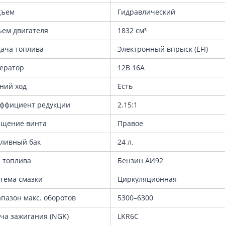
дъем
Гидравлический
ем двигателя
1832 см³
ача топлива
Электронный впрыск (EFI)
нератор
12В 16А
ний ход
Есть
ффициент редукции
2.15:1
ащение винта
Правое
ливный бак
24 л.
 топлива
Бензин АИ92
тема смазки
Циркуляционная
пазон макс. оборотов
5300–6300
ча зажигания (NGK)
LKR6C