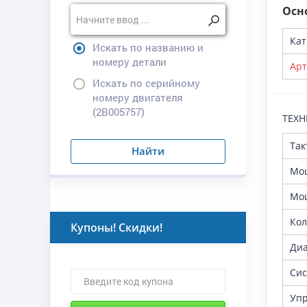
Осн
Кат
Искать по названию и
номеру детали
Арт
Искать по серийному
номеру двигателя
(2B005757)
ТЕХН
Так
Найти
Мощ
Мощ
Кол
Купоны! Скидки!
Диа
Сис
Уп