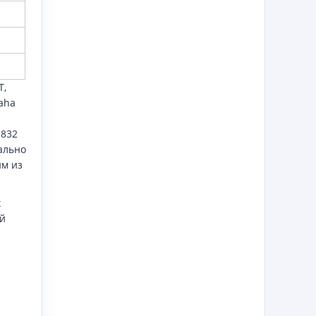
T,
aha
1832
ально
им из
х
й