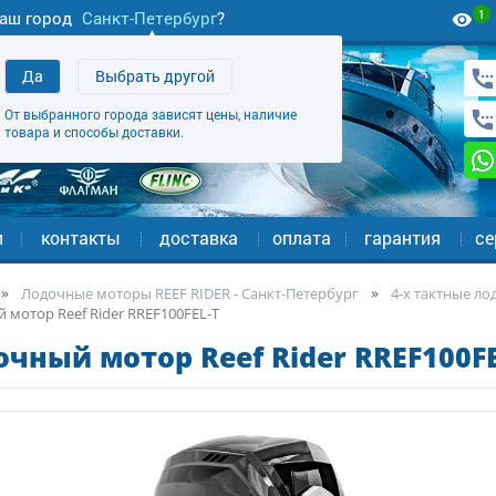
1
аш город
Санкт-Петербург
?
Да
Выбрать другой
От выбранного города зависят цены, наличие
товара и способы доставки.
и
контакты
доставка
оплата
гарантия
се
Лодочные моторы REEF RIDER - Санкт-Петербург
4-х тактные ло
 мотор Reef Rider RREF100FEL-T
чный мотор Reef Rider RREF100FE