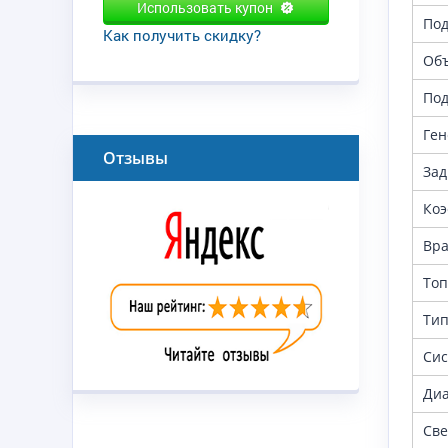
Использовать купон
По
Как получить скидку?
Объ
Под
Ге
Отзывы
Зад
Коэ
Вр
Топ
Тип
Сис
Диа
Све