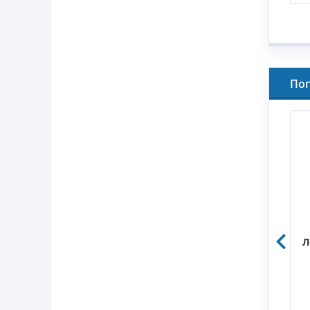
По
 Mercury 9.9
Лодочный мотор Mercury 15
Л
69CC
MH 294CC
680 р.
206 950 р.
Цена: