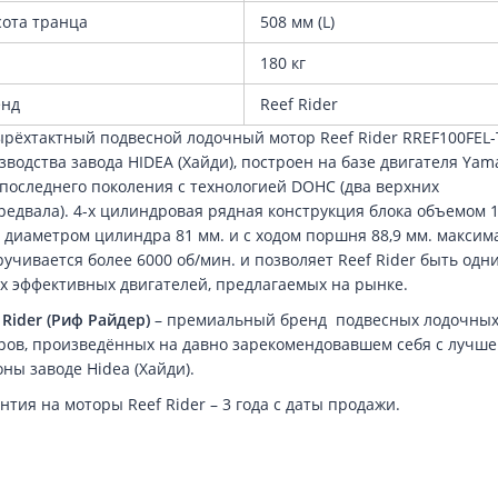
ота транца
508 мм (L)
с
180 кг
енд
Reef Rider
рёхтактный подвесной лодочный мотор Reef Rider RREF100FEL-
зводства завода HIDEA (Хайди), построен на базе двигателя Yam
 последнего поколения с технологией DOHC (два верхних
редвала). 4-х цилиндровая рядная конструкция блока объемом 
с диаметром цилиндра 81 мм. и с ходом поршня 88,9 мм. максим
ручивается более 6000 об/мин. и позволяет Reef Rider быть одн
х эффективных двигателей, предлагаемых на рынке.
 Rider (Риф Райдер)
– премиальный бренд подвесных лодочны
ров, произведённых на давно зарекомендовавшем себя с лучше
ны заводе Hidea (Хайди).
нтия на моторы Reef Rider – 3 года с даты продажи.