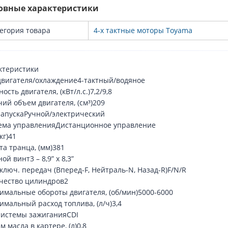
овные характеристики
егория товара
4-х тактные моторы Toyama
ктеристики
двигателя/охлаждение4-тактный/водяное
сть двигателя, (кВт/л.с.)7,2/9,8
чий объем двигателя, (см³)209
запускаРучной/электрический
ема управленияДистанционное управление
(кг)41
та транца, (мм)381
ой винт3 – 8,9” x 8,3”
ключ. передач (Вперед-F, Нейтраль-N, Назад-R)F/N/R
чество цилиндров2
имальные обороты двигателя, (об/мин)5000-6000
имальный расход топлива, (л/ч)3,4
системы зажиганияCDI
 масла в картере, (л)0,8