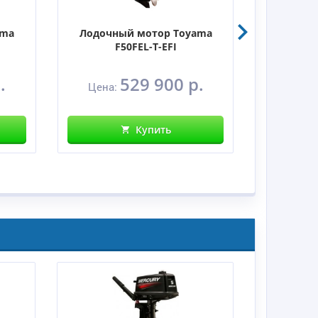
ama
Лодочный мотор Toyama
Лодочн
F50FEL-T-EFI
.
529 900 р.
Цена:
Цена:
Купить