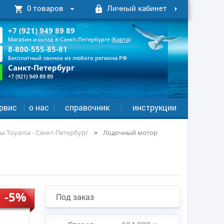
0 товаров
Личный кабинет
+7 (921) 949 89 89
Магазин и склад в Санкт-Петербурге
(Карта)
8-800-555-85-81
Бесплатный звонок из любого региона РФ
Санкт-Петербург
+7 (921) 949 89 89
рвис
о нас
справочник
инструкции
ы Toyama - Санкт-Петербург
Лодочный мотор
-5%
Под заказ