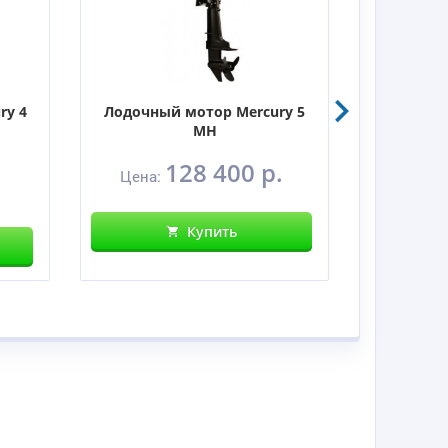
ry 4
Лодочный мотор Mercury 5
Лодочны
MH
128 400 р.
Цена:
Цен
Купить