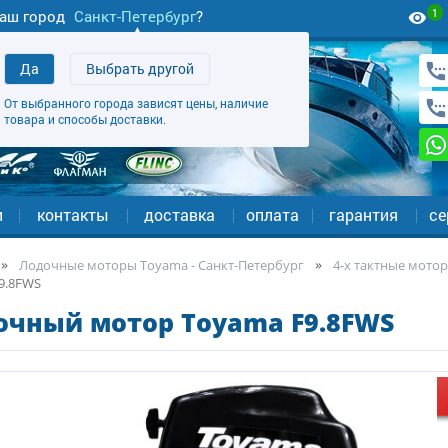
1
аш город
Санкт-Петербург
?
Да
Выбрать другой
От выбранного города зависят цены, наличие
товара и способы доставки.
и
контакты
доставка
оплата
гарантия
се
Лодочные моторы Toyama - Санкт-Петербург
4-х тактные мотор
9.8FWS
очный мотор Toyama F9.8FWS