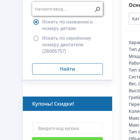
Осн
Кат
Искать по названию и
номеру детали
Искать по серийному
Хара
номеру двигателя
Тип 
(2B005757)
Мощно
Рабо
Найти
Тип 
Сист
Вес, 
Высо
Гребн
Купоны! Скидки!
Пере
Коли
Макс
Макс
Тип 
Объем