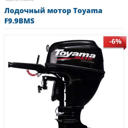
Лодочный мотор Toyama
F9.9BMS
-6%