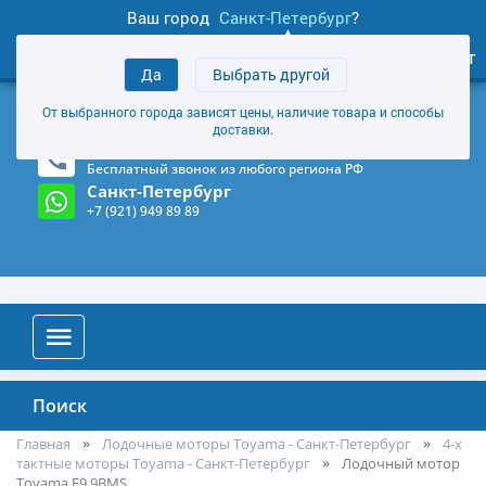
Ваш город
Санкт-Петербург
?
1
0
Личный кабинет
Да
Выбрать другой
товаров
+7 (921) 949 89 89
От выбранного города зависят цены, наличие товара и способы
Магазин и склад в Санкт-Петербурге
(Карта)
доставки.
8-800-555-85-81
Бесплатный звонок из любого региона РФ
Санкт-Петербург
+7 (921) 949 89 89
Поиск
Главная
Лодочные моторы Toyama - Санкт-Петербург
4-х
тактные моторы Toyama - Санкт-Петербург
Лодочный мотор
Toyama F9.9BMS