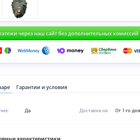
латежи через наш сайт без дополнительных комиссий
варе
Гарантии и условия
чие:
Да
Доставка на:
От 1-го дн
овные характеристики