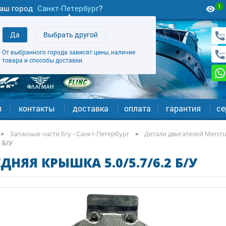
1
аш город
Санкт-Петербург
?
Да
Выбрать другой
От выбранного города зависят цены, наличие
товара и способы доставки.
и
контакты
доставка
оплата
гарантия
се
Запасные части б/у - Санкт-Петербург
Детали двигателей Mercrui
2 Б/У
ДНЯЯ КРЫШКА 5.0/5.7/6.2 Б/У