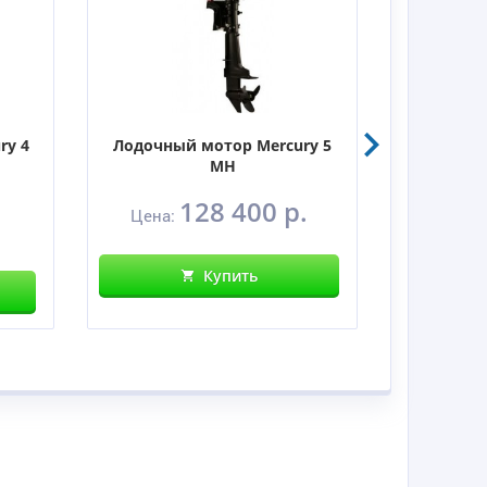
ry 4
Лодочный мотор Mercury 5
Лодочны
MH
128 400 р.
Цена:
Цен
Купить