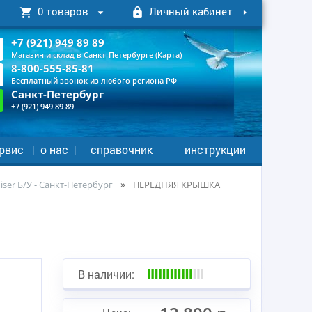
0 товаров
Личный кабинет
+7 (921) 949 89 89
Магазин и склад в Санкт-Петербурге
(Карта)
8-800-555-85-81
Бесплатный звонок из любого региона РФ
Санкт-Петербург
+7 (921) 949 89 89
рвис
о нас
справочник
инструкции
ser Б/У - Санкт-Петербург
ПЕРЕДНЯЯ КРЫШКА
В наличии: