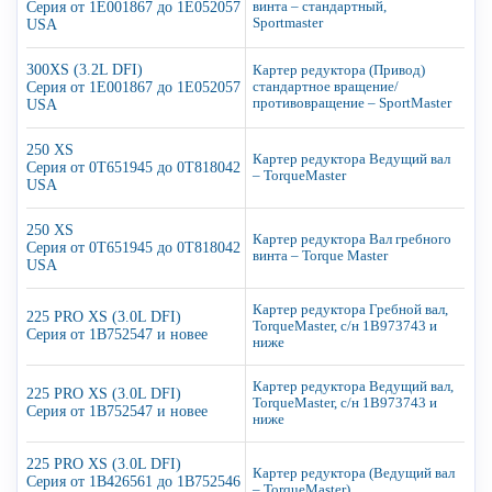
Серия от 1E001867 до 1E052057
винта – стандартный,
Sportmaster
USA
300XS (3.2L DFI)
Картер редуктора (Привод)
Серия от 1E001867 до 1E052057
стандартное вращение/
противовращение – SportMaster
USA
250 XS
Картер редуктора Ведущий вал
Серия от 0T651945 до 0T818042
– TorqueMaster
USA
250 XS
Картер редуктора Вал гребного
Серия от 0T651945 до 0T818042
винта – Torque Master
USA
Картер редуктора Гребной вал,
225 PRO XS (3.0L DFI)
TorqueMaster, с/н 1B973743 и
Серия от 1B752547 и новее
ниже
Картер редуктора Ведущий вал,
225 PRO XS (3.0L DFI)
TorqueMaster, с/н 1B973743 и
Серия от 1B752547 и новее
ниже
225 PRO XS (3.0L DFI)
Картер редуктора (Ведущий вал
Серия от 1B426561 до 1B752546
– TorqueMaster)