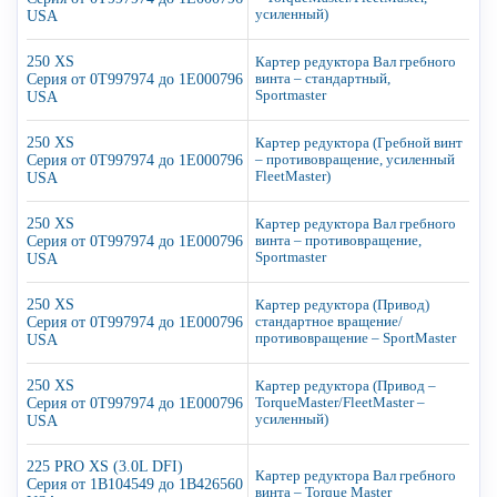
усиленный)
USA
250 XS
Картер редуктора Вал гребного
Серия от 0T997974 до 1E000796
винта – стандартный,
Sportmaster
USA
250 XS
Картер редуктора (Гребной винт
Серия от 0T997974 до 1E000796
– противовращение, усиленный
FleetMaster)
USA
250 XS
Картер редуктора Вал гребного
Серия от 0T997974 до 1E000796
винта – противовращение,
Sportmaster
USA
250 XS
Картер редуктора (Привод)
Серия от 0T997974 до 1E000796
стандартное вращение/
противовращение – SportMaster
USA
250 XS
Картер редуктора (Привод –
Серия от 0T997974 до 1E000796
TorqueMaster/FleetMaster –
усиленный)
USA
225 PRO XS (3.0L DFI)
Картер редуктора Вал гребного
Серия от 1B104549 до 1B426560
винта – Torque Master