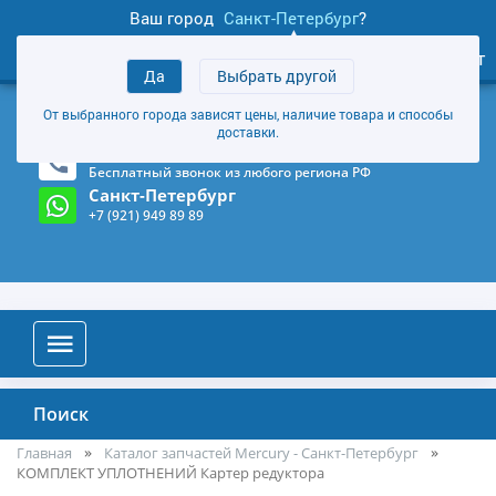
Ваш город
Санкт-Петербург
?
1
0
Личный кабинет
Да
Выбрать другой
товаров
+7 (921) 949 89 89
От выбранного города зависят цены, наличие товара и способы
Магазин и склад в Санкт-Петербурге
(Карта)
доставки.
8-800-555-85-81
Бесплатный звонок из любого региона РФ
Санкт-Петербург
+7 (921) 949 89 89
Поиск
Главная
Каталог запчастей Mercury - Санкт-Петербург
КОМПЛЕКТ УПЛОТНЕНИЙ Картер редуктора