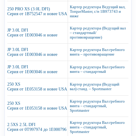
Картер редуктора Ведущий вал,
250 PRO XS (3.0L DFI)
TorqueMaster, с/н 1B973743 и
Серия от 1B752547 и новее USA
ниже
Картер редуктора (Ведущий вал
JP 3.0L DFI
– стандартный/
Серия от 1E003046 и новее
противовращение)
JP 3.0L DFI
Картер редуктора Вал гребного
Серия от 1E003046 и новее
винта – противовращение
JP 3.0L DFI
Картер редуктора Вал гребного
Серия от 1E003046 и новее
винта – стандартный
250 XS
Картер редуктора (Ведущий
Серия от 1E053158 и новее USA
вал) станд. – Sportmaster
Картер редуктора Вал гребного
250 XS
винта – стандартный,
Серия от 1E053158 и новее USA
Sportmaster
Картер редуктора Вал гребного
2.5XS 2.5L DFI
винта – стандартный,
Серия от 0T997974 до 1E000796
Sportmaster