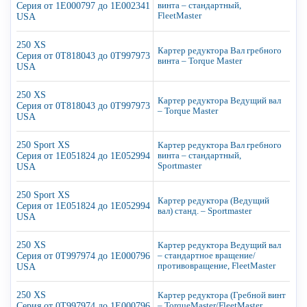
Серия от 1E000797 до 1E002341
винта – стандартный,
FleetMaster
USA
250 XS
Картер редуктора Вал гребного
Серия от 0T818043 до 0T997973
винта – Torque Master
USA
250 XS
Картер редуктора Ведущий вал
Серия от 0T818043 до 0T997973
– Torque Master
USA
250 Sport XS
Картер редуктора Вал гребного
Серия от 1E051824 до 1E052994
винта – стандартный,
Sportmaster
USA
250 Sport XS
Картер редуктора (Ведущий
Серия от 1E051824 до 1E052994
вал) станд. – Sportmaster
USA
250 XS
Картер редуктора Ведущий вал
Серия от 0T997974 до 1E000796
– стандартное вращение/
противовращение, FleetMaster
USA
250 XS
Картер редуктора (Гребной винт
Серия от 0T997974 до 1E000796
– TorqueMaster/FleetMaster,