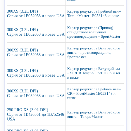
300XS (3.2L DFI)
Картер редуктора Гребной вал –
Серия от 1E052058 и новее USA
TorqueMaster 1E053148 и ниже
Картер редуктора (Привод)
300XS (3.2L DFI)
стандартное вращение/
Серия от 1E052058 и новее USA
противовращение – SportMaster
Картер редуктора Вал гребного
300XS (3.2L DFI)
винта – противовращение,
Серия от 1E052058 и новее USA
Sportmaster
Картер редуктора Ведущий вал
300XS (3.2L DFI)
– SR/CR Torque/Fleet 1E053148
Серия от 1E052058 и новее USA
и ниже
Картер редуктора Гребной вал –
300XS (3.2L DFI)
CR – FleetMaster 1E053148 и
Серия от 1E052058 и новее USA
ниже
250 PRO XS (3.0L DFI)
Картер редуктора Вал гребного
Серия от 1B426561 до 1B752546
винта – TorqueMaster
USA