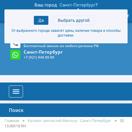
Ваш город
Санкт-Петербург
?
1
0
Личный кабинет
Да
Выбрать другой
товаров
+7 (921) 949 89 89
От выбранного города зависят цены, наличие товара и способы
Магазин и склад в Санкт-Петербурге
(Карта)
доставки.
8-800-555-85-81
Бесплатный звонок из любого региона РФ
Санкт-Петербург
+7 (921) 949 89 89
Поиск
Главная
Каталог запчастей Mercury - Санкт-Петербург
SS
13.00X18 RH