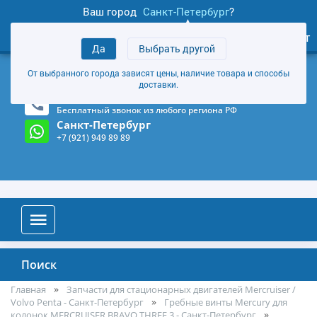
Ваш город
Санкт-Петербург
?
1
0
Личный кабинет
Да
Выбрать другой
товаров
+7 (921) 949 89 89
От выбранного города зависят цены, наличие товара и способы
Магазин и склад в Санкт-Петербурге
(Карта)
доставки.
8-800-555-85-81
Бесплатный звонок из любого региона РФ
Санкт-Петербург
+7 (921) 949 89 89
Поиск
Главная
Запчасти для стационарных двигателей Mercruiser /
Volvo Penta - Санкт-Петербург
Гребные винты Mercury для
колонок MERCRUISER BRAVO THREE 3 - Санкт-Петербург