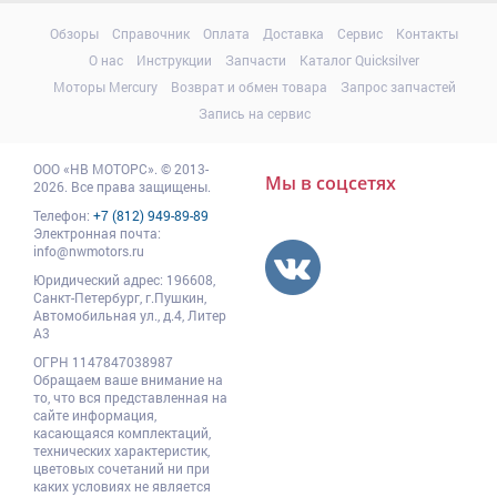
Обзоры
Справочник
Оплата
Доставка
Сервис
Контакты
О нас
Инструкции
Запчасти
Каталог Quicksilver
Моторы Mercury
Возврат и обмен товара
Запрос запчастей
Запись на сервис
ООО
«НВ МОТОРС»
.
© 2013-
Мы в соцсетях
2026. Все права защищены.
Телефон:
+7 (812) 949-89-89
Электронная почта:
info@nwmotors.ru
Юридический адрес:
196608
,
Санкт-Петербург,
г.Пушкин
,
Автомобильная ул., д.4, Литер
А3
ОГРН 1147847038987
Обращаем ваше внимание на
то, что вся представленная на
сайте информация,
касающаяся комплектаций,
технических характеристик,
цветовых сочетаний ни при
каких условиях не является