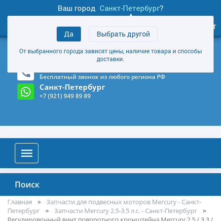
Ваш город
Санкт-Петербург
?
1
0
Личный кабинет
Да
Выбрать другой
товаров
+7 (921) 949 89 89
От выбранного города зависят цены, наличие товара и способы
Магазин и склад в Санкт-Петербурге
(Карта)
доставки.
8-800-555-85-81
Бесплатный звонок из любого региона РФ
Санкт-Петербург
+7 (921) 949 89 89
Поиск
Главная
Запчасти для подвесных моторов Mercury - Санкт-
Петербург
Запчасти Mercury 2.5-3.5 л.с. - Санкт-Петербург
Регулировочный винт поворотного кронштейна Mercury 2.5 / 3.3 /