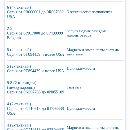
6 (4-тактный)
Серия от 0R000001 до 0R067089
Электрические компоненты
USA
2.5
Запуск модуля разрядки
Серия от 0P017000 до 0P400999
концентратора
Belgium
5 (2-тактный)
Magneto и компоненты системы
Серия от 0T894439 и новее USA
зажигания
5 (2-тактный)
Принадлежности
Серия от 0T894439 и новее USA
9.8 (2 цилиндра)
(международн.)
Тяга газа
Серия от 0N007788 до 0N055109
4 (2-тактный)
Серия от 0G710613 до 0T894438
Принадлежности
USA
4 (2-тактный)
Magneto и компоненты системы
Серия от 0G710613 до 0T894438