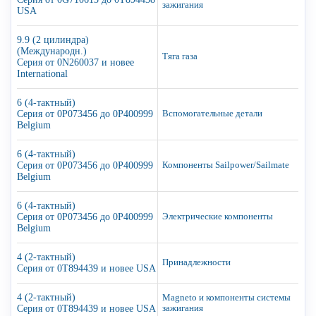
зажигания
USA
9.9 (2 цилиндра)
(Международн.)
Тяга газа
Серия от 0N260037 и новее
International
6 (4-тактный)
Серия от 0P073456 до 0P400999
Вспомогательные детали
Belgium
6 (4-тактный)
Серия от 0P073456 до 0P400999
Компоненты Sailpower/Sailmate
Belgium
6 (4-тактный)
Серия от 0P073456 до 0P400999
Электрические компоненты
Belgium
4 (2-тактный)
Принадлежности
Серия от 0T894439 и новее USA
4 (2-тактный)
Magneto и компоненты системы
Серия от 0T894439 и новее USA
зажигания