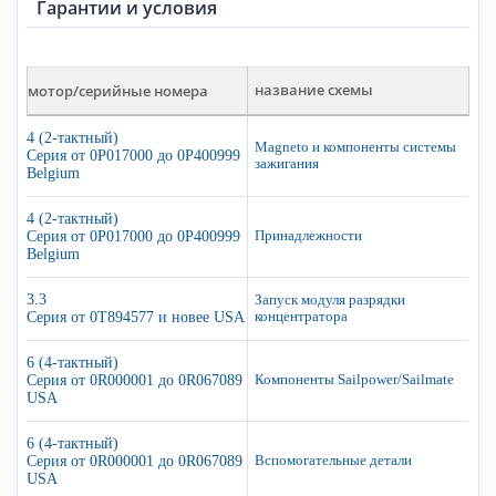
Гарантии и условия
мотор/серийные номера
название схемы
4 (2-тактный)
Magneto и компоненты системы
Серия от 0P017000 до 0P400999
зажигания
Belgium
4 (2-тактный)
Серия от 0P017000 до 0P400999
Принадлежности
Belgium
3.3
Запуск модуля разрядки
Серия от 0T894577 и новее USA
концентратора
6 (4-тактный)
Серия от 0R000001 до 0R067089
Компоненты Sailpower/Sailmate
USA
6 (4-тактный)
Серия от 0R000001 до 0R067089
Вспомогательные детали
USA