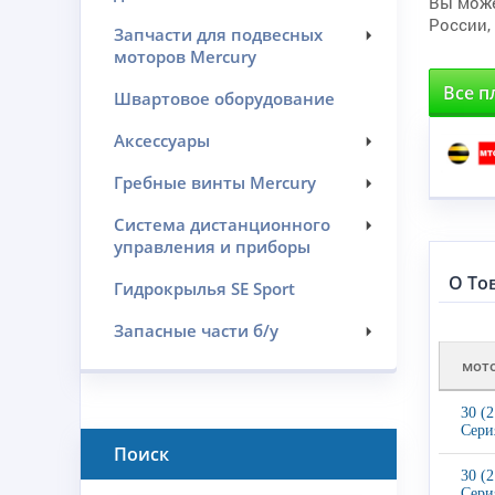
Вы може
России,
Запчасти для подвесных
моторов Mercury
Все п
Швартовое оборудование
Аксессуары
Гребные винты Mercury
Система дистанционного
управления и приборы
О То
Гидрокрылья SE Sport
Запасные части б/у
мот
30 (
Сери
Поиск
30 (
Сери