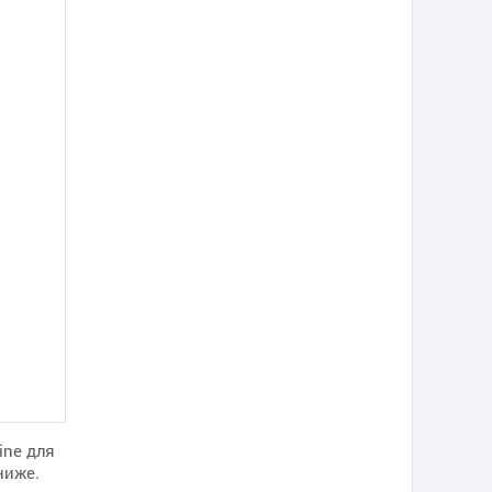
ine для
ниже.