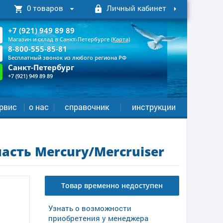
0 товаров
Личный кабинет
+7 (921) 949 89 89
Магазин и склад в Санкт-Петербурге
(Карта)
8-800-555-85-81
Бесплатный звонок из любого региона РФ
Санкт-Петербург
+7 (921) 949 89 89
рвис
о нас
справочник
инструкции
асть Mercury/Mercruiser
Товар временно недоступен
Узнать о возможности
приобретения у менеджера