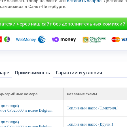
те заказать товар на сайте или
оставить запрос
. Доставка 
 самовывоз в Санкт-Петербурге.
латежи через наш сайт без дополнительных комиссий
варе
Применимость
Гарантии и условия
ор/серийные номера
название схемы
2 цилиндра)
Топливный насос (Электрич.)
я от 0P325500 и новее Belgium
2 цилиндра)
Топливный насос (Вручн.)
я от 0P325500 и новее Belgium