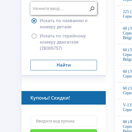
225 
Сери
Искать по названию и
номеру детали
60 (
Сери
Искать по серийному
Belg
номеру двигателя
(2B005757)
60 (
Сери
Belg
Найти
60 (
Сери
60 (
Сери
Купоны! Скидки!
V-13
Сери
80 (
Сери
Belg