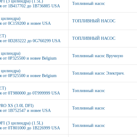
DFI (3 цилиндра) (1.5L)
Топливный насос
я от 1B417702 до 1B736885 USA
4 цилиндра)
ТОПЛИВНЫЙ НАСОС
я от 0C159200 и новее USA
JET)
ТОПЛИВНЫЙ НАСОС
я от 0D283222 до 0G760299 USA
3 цилиндра)
Топливный насос Вручную
я от 0P325500 и новее Belgium
3 цилиндра)
Топливный насос Электрич.
я от 0P325500 и новее Belgium
JET)
Топливный насос
я от 0T980000 до 0T999999 USA
PRO XS (3.0L DFI)
Топливный насос
я от 1B752547 и новее USA
DFI (3 цилиндра) (1.5L)
Топливный насос
я от 0T801000 до 1B226999 USA