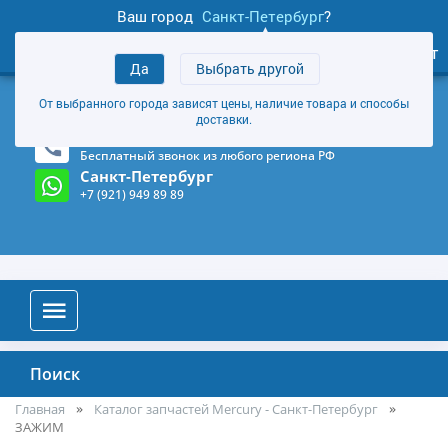
Ваш город
Санкт-Петербург
?
1
0
Личный кабинет
Да
Выбрать другой
товаров
+7 (921) 949 89 89
От выбранного города зависят цены, наличие товара и способы
Магазин и склад в Санкт-Петербурге
(Карта)
доставки.
8-800-555-85-81
Бесплатный звонок из любого региона РФ
Санкт-Петербург
+7 (921) 949 89 89
Поиск
Главная
Каталог запчастей Mercury - Санкт-Петербург
ЗАЖИМ