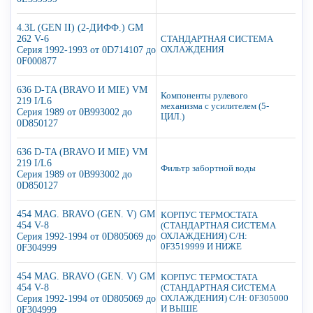
4.3L (GEN II) (2-ДИФФ.) GM
262 V-6
СТАНДАРТНАЯ СИСТЕМА
Серия 1992-1993 от 0D714107 до
ОХЛАЖДЕНИЯ
0F000877
636 D-TA (BRAVO И MIE) VM
Компоненты рулевого
219 I/L6
механизма с усилителем (5-
Серия 1989 от 0B993002 до
ЦИЛ.)
0D850127
636 D-TA (BRAVO И MIE) VM
219 I/L6
Фильтр забортной воды
Серия 1989 от 0B993002 до
0D850127
454 MAG. BRAVO (GEN. V) GM
КОРПУС ТЕРМОСТАТА
454 V-8
(СТАНДАРТНАЯ СИСТЕМА
Серия 1992-1994 от 0D805069 до
ОХЛАЖДЕНИЯ) С/Н:
0F3519999 И НИЖЕ
0F304999
454 MAG. BRAVO (GEN. V) GM
КОРПУС ТЕРМОСТАТА
454 V-8
(СТАНДАРТНАЯ СИСТЕМА
Серия 1992-1994 от 0D805069 до
ОХЛАЖДЕНИЯ) С/Н: 0F305000
И ВЫШЕ
0F304999