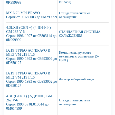
BRAVO)
0K999999
MX 6.2L MPI BRAVO
Стандартная система
Серия от 0L680003 до 0M299999
охлаждения
4.3LXH (GEN +) (4-ДИФФ.)
GM 262 V-6
СТАНДАРТНАЯ СИСТЕМА
Серия 1996-1997 от 0F803114 до
ОХЛАЖДЕНИЯ
0K999999
D219 ТУРБО AC (BRAVO И
Компоненты рулевого
MIE) VM 219 I/L6
механизма с усилителем (5-
Серия 1990-1993 от 0B993002 до
ЦИЛ.)
0D850127
D219 ТУРБО AC (BRAVO И
MIE) VM 219 I/L6
Фильтр забортной воды
Серия 1990-1993 от 0B993002 до
0D850127
4.3L (GEN +) (2-ДИФФ.) GM
262 V-6
Стандартная система
Серия 1998 от 0L010044 до
охлаждения
0M614999