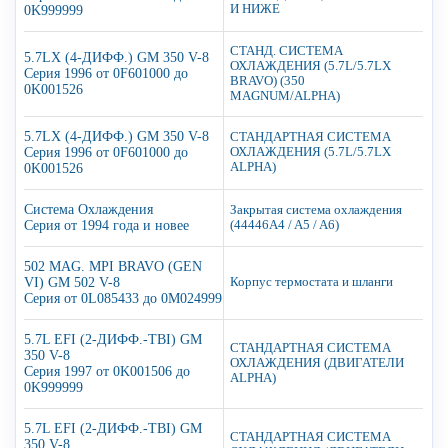
И НИЖЕ
0K999999
СТАНД. СИСТЕМА
5.7LX (4-ДИФФ.) GM 350 V-8
ОХЛАЖДЕНИЯ (5.7L/5.7LX
Серия 1996 от 0F601000 до
BRAVO) (350
0K001526
MAGNUM/ALPHA)
5.7LX (4-ДИФФ.) GM 350 V-8
СТАНДАРТНАЯ СИСТЕМА
Серия 1996 от 0F601000 до
ОХЛАЖДЕНИЯ (5.7L/5.7LX
ALPHA)
0K001526
Система Охлаждения
Закрытая система охлаждения
Серия от 1994 года и новее
(44446A4 / A5 / A6)
502 MAG. MPI BRAVO (GEN
VI) GM 502 V-8
Корпус термостата и шланги
Серия от 0L085433 до 0M024999
5.7L EFI (2-ДИФФ.-TBI) GM
СТАНДАРТНАЯ СИСТЕМА
350 V-8
ОХЛАЖДЕНИЯ (ДВИГАТЕЛИ
Серия 1997 от 0K001506 до
ALPHA)
0K999999
5.7L EFI (2-ДИФФ.-TBI) GM
СТАНДАРТНАЯ СИСТЕМА
350 V-8