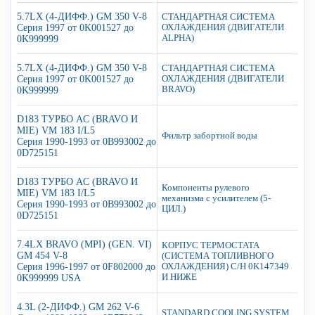
5.7LX (4-ДИФФ.) GM 350 V-8
СТАНДАРТНАЯ СИСТЕМА
Серия 1997 от 0K001527 до
ОХЛАЖДЕНИЯ (ДВИГАТЕЛИ
ALPHA)
0K999999
5.7LX (4-ДИФФ.) GM 350 V-8
СТАНДАРТНАЯ СИСТЕМА
Серия 1997 от 0K001527 до
ОХЛАЖДЕНИЯ (ДВИГАТЕЛИ
BRAVO)
0K999999
D183 ТУРБО AC (BRAVO И
MIE) VM 183 I/L5
Фильтр забортной воды
Серия 1990-1993 от 0B993002 до
0D725151
D183 ТУРБО AC (BRAVO И
Компоненты рулевого
MIE) VM 183 I/L5
механизма с усилителем (5-
Серия 1990-1993 от 0B993002 до
ЦИЛ.)
0D725151
7.4LX BRAVO (MPI) (GEN. VI)
КОРПУС ТЕРМОСТАТА
GM 454 V-8
(СИСТЕМА ТОПЛИВНОГО
Серия 1996-1997 от 0F802000 до
ОХЛАЖДЕНИЯ) С/Н 0K147349
И НИЖЕ
0K999999 USA
4.3L (2-ДИФФ.) GM 262 V-6
STANDARD COOLING SYSTEM