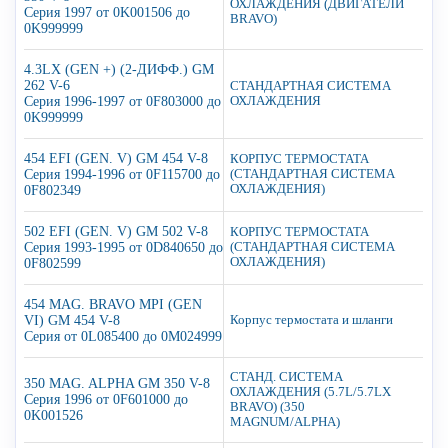
ОХЛАЖДЕНИЯ (ДВИГАТЕЛИ
Серия 1997 от 0K001506 до
BRAVO)
0K999999
4.3LX (GEN +) (2-ДИФФ.) GM
262 V-6
СТАНДАРТНАЯ СИСТЕМА
Серия 1996-1997 от 0F803000 до
ОХЛАЖДЕНИЯ
0K999999
454 EFI (GEN. V) GM 454 V-8
КОРПУС ТЕРМОСТАТА
Серия 1994-1996 от 0F115700 до
(СТАНДАРТНАЯ СИСТЕМА
ОХЛАЖДЕНИЯ)
0F802349
502 EFI (GEN. V) GM 502 V-8
КОРПУС ТЕРМОСТАТА
Серия 1993-1995 от 0D840650 до
(СТАНДАРТНАЯ СИСТЕМА
ОХЛАЖДЕНИЯ)
0F802599
454 MAG. BRAVO MPI (GEN
VI) GM 454 V-8
Корпус термостата и шланги
Серия от 0L085400 до 0M024999
СТАНД. СИСТЕМА
350 MAG. ALPHA GM 350 V-8
ОХЛАЖДЕНИЯ (5.7L/5.7LX
Серия 1996 от 0F601000 до
BRAVO) (350
0K001526
MAGNUM/ALPHA)