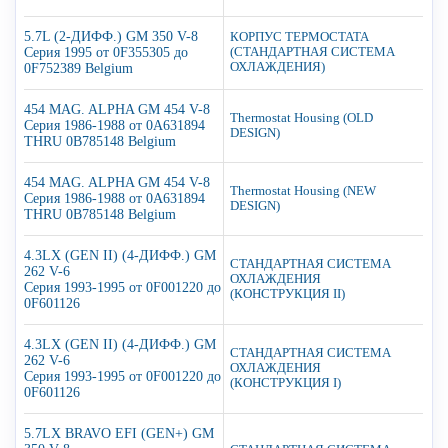
5.7L (2-ДИФФ.) GM 350 V-8
КОРПУС ТЕРМОСТАТА
Серия 1995 от 0F355305 до
(СТАНДАРТНАЯ СИСТЕМА
ОХЛАЖДЕНИЯ)
0F752389 Belgium
454 MAG. ALPHA GM 454 V-8
Thermostat Housing (OLD
Серия 1986-1988 от 0A631894
DESIGN)
THRU 0B785148 Belgium
454 MAG. ALPHA GM 454 V-8
Thermostat Housing (NEW
Серия 1986-1988 от 0A631894
DESIGN)
THRU 0B785148 Belgium
4.3LX (GEN II) (4-ДИФФ.) GM
СТАНДАРТНАЯ СИСТЕМА
262 V-6
ОХЛАЖДЕНИЯ
Серия 1993-1995 от 0F001220 до
(КОНСТРУКЦИЯ II)
0F601126
4.3LX (GEN II) (4-ДИФФ.) GM
СТАНДАРТНАЯ СИСТЕМА
262 V-6
ОХЛАЖДЕНИЯ
Серия 1993-1995 от 0F001220 до
(КОНСТРУКЦИЯ I)
0F601126
5.7LX BRAVO EFI (GEN+) GM